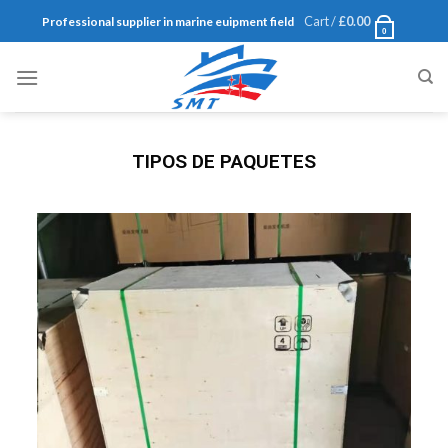
Cart /
£
0.00
Professional supplier in marine euipment field
0
TIPOS DE PAQUETES