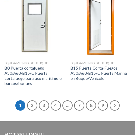
EQUIPAMIENTO DEL BUQUE
EQUIPAMIENTO DEL BUQUE
B0 Puerta cortafuego
B15 Puerta Corta-Fuegos
A30/A60/B15/C Puerta
A30/A60/B15/C Puerta Marina
cortafuego para uso marítimo en
en Buque/Vehículo
barcos/buques
1
2
3
4
…
7
8
9
HOT SELLING!!!