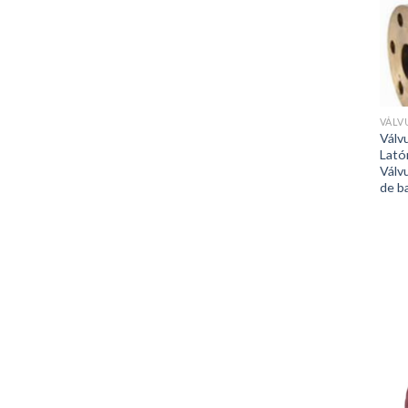
VÁLV
Válv
Lató
Válv
de b