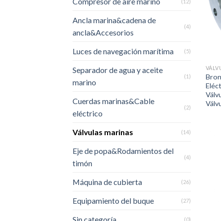
Compresor de aire marino
(12)
Ancla marina&cadena de
(4)
ancla&Accesorios
Luces de navegación marítima
(5)
VÁLV
Separador de agua y aceite
Bron
(1)
marino
Eléc
Válv
Cuerdas marinas&Cable
Válv
(2)
eléctrico
Válvulas marinas
(14)
Eje de popa&Rodamientos del
(4)
timón
Máquina de cubierta
(26)
Equipamiento del buque
(27)
Sin categoría
(0)