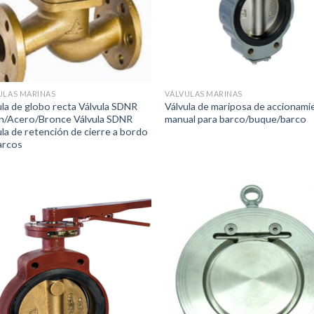
ULAS MARINAS
VÁLVULAS MARINAS
ula de globo recta Válvula SDNR
Válvula de mariposa de accionami
n/Acero/Bronce Válvula SDNR
manual para barco/buque/barco
ula de retención de cierre a bordo
arcos