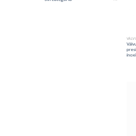
VÁLV
Válvu
pres
inox