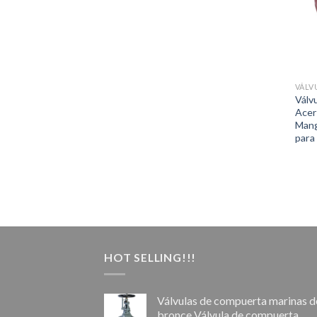
VÁLV
Válv
Acer
Mang
para
HOT SELLING!!!
Válvulas de compuerta marinas d
bronce Válvula de compuerta