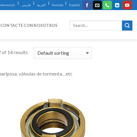
|
|
|
|
Indonesisch
فارسی
العربية
Svenska
Español
CONTACTE CON NOSOTROS
of 14 results
e mariposa. válvulas de tormenta…etc