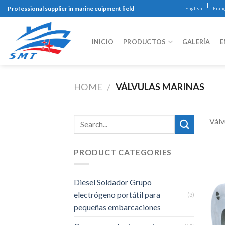
Skip
|
Professional supplier in marine euipment field
English
Franç
to
content
INICIO
PRODUCTOS
GALERÍA
E
HOME
VÁLVULAS MARINAS
/
Válv
PRODUCT CATEGORIES
Diesel Soldador Grupo
electrógeno portátil para
(3)
pequeñas embarcaciones