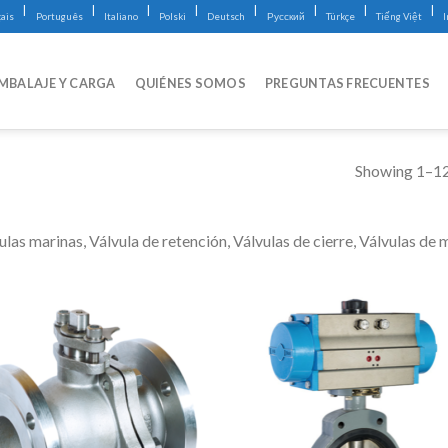
|
|
|
|
|
|
|
|
ais
Português
Italiano
Polski
Deutsch
Русский
Türkçe
Tiếng Việt
MBALAJE Y CARGA
QUIÉNES SOMOS
PREGUNTAS FRECUENTES
Showing 1–12 
ulas marinas, Válvula de retención, Válvulas de cierre, Válvulas d