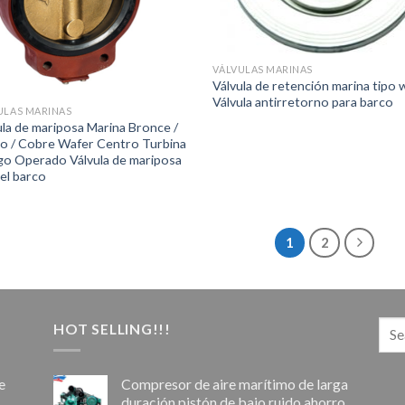
VÁLVULAS MARINAS
Válvula de retención marina tipo 
Válvula antirretorno para barco
ULAS MARINAS
ula de mariposa Marina Bronce /
o / Cobre Wafer Centro Turbina
o Operado Válvula de mariposa
 el barco
1
2
HOT SELLING!!!
e
Compresor de aire marítimo de larga
duración pistón de bajo ruido ahorro