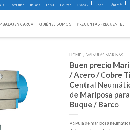
|
|
|
|
|
|
|
|
ais
Português
Italiano
Polski
Deutsch
Русский
Türkçe
Tiếng Việt
MBALAJE Y CARGA
QUIÉNES SOMOS
PREGUNTAS FRECUENTES
HOME
VÁLVULAS MARINAS
/
Buen precio Mar
/ Acero / Cobre T
Central Neumátic
de Mariposa para
Buque / Barco
Válvula de mariposa neumática 