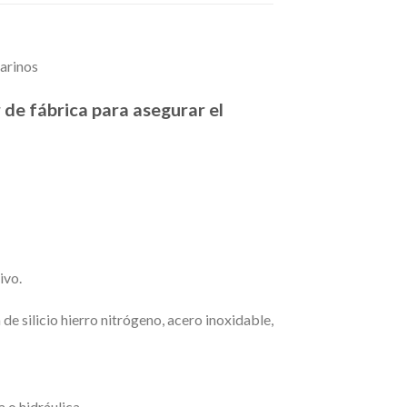
arinos
 de fábrica para asegurar el
ivo.
de silicio hierro nitrógeno, acero inoxidable,
 o hidráulica.