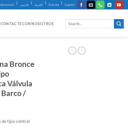
|
|
|
|
Indonesisch
فارسی
العربية
Svenska
Español
CONTACTE CON NOSOTROS
ina Bronce
ipo
a Válvula
 Barco /
de tipo central