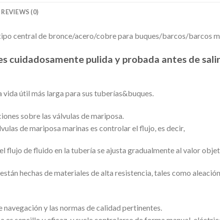
REVIEWS (0)
 tipo central de bronce/acero/cobre para buques/barcos/barcos m
es cuidadosamente pulida y probada antes de salir
 vida útil más larga para sus tuberías&buques.
ciones sobre las válvulas de mariposa.
lvulas de mariposa marinas es controlar el flujo, es decir,
el flujo de fluido en la tubería se ajusta gradualmente al valor objet
están hechas de materiales de alta resistencia, tales como aleación 
e navegación y las normas de calidad pertinentes.
 es sencillo y eficaz, y suele controlarse de forma manual, eléctrica