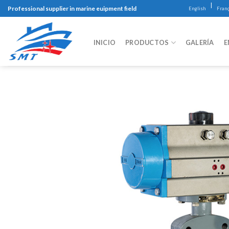
Skip
|
Professional supplier in marine euipment field
English
Franç
to
content
INICIO
PRODUCTOS
GALERÍA
E