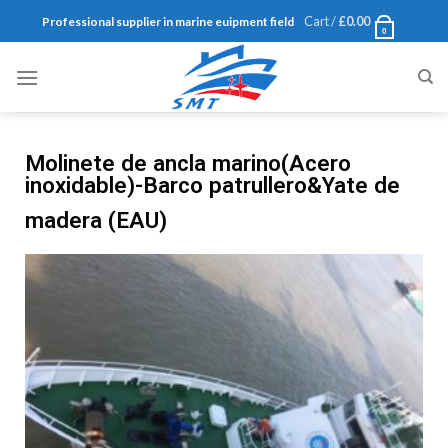
Cart /
£
0.00
Professional supplier in marine euipment field
0
Molinete de ancla marino(Acero
inoxidable)-Barco patrullero&Yate de
madera (EAU)