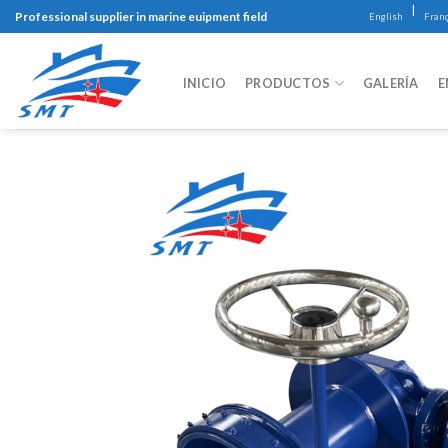
Skip
|
Professional supplier in marine euipment field
English
Franç
to
content
INICIO
PRODUCTOS
GALERÍA
E