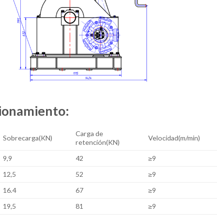
cionamiento:
Carga de
Sobrecarga(KN)
Velocidad(m/min)
retención(KN)
9,9
42
≥9
12,5
52
≥9
16.4
67
≥9
19,5
81
≥9