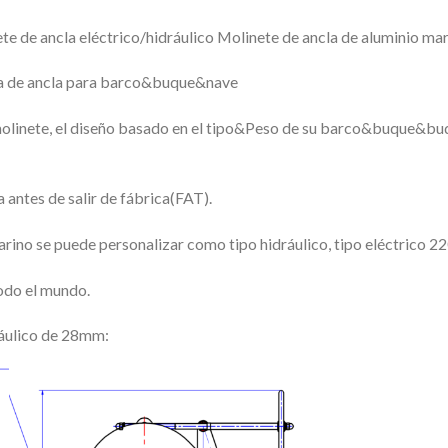
te de ancla eléctrico/hidráulico Molinete de ancla de aluminio ma
 de ancla para barco&buque&nave
molinete, el diseño basado en el tipo&Peso de su barco&buque&buq
 antes de salir de fábrica(FAT).
arino se puede personalizar como tipo hidráulico, tipo eléctric
odo el mundo.
ráulico de 28mm: