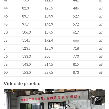
42
75.0
112,5
442
≥9
44
82,3
123,5
486
≥9
46
89,9
134,9
527
≥9
48
97,9
146,9
572
≥9
50
106.3
159,5
617
≥9
52
114,9
172,4
666
≥9
54
123,9
185,9
718
≥9
56
133,3
200
770
≥9
58
143.0
214,5
815
≥9
60
153.0
229,5
873
≥9
Vídeo de prueba:
Video
Player