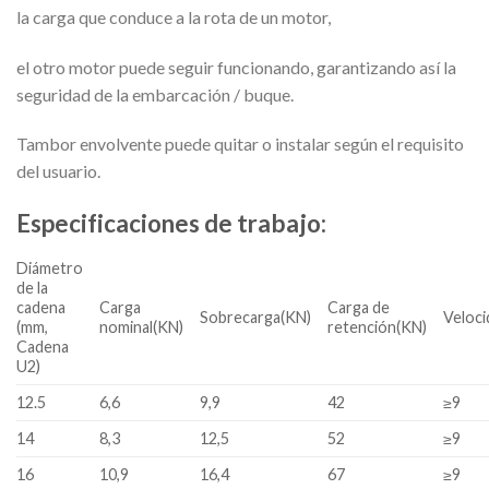
la carga que conduce a la rota de un motor,
el otro motor puede seguir funcionando, garantizando así la
seguridad de la embarcación / buque.
Tambor envolvente puede quitar o instalar según el requisito
del usuario.
Especificaciones de trabajo:
Diámetro
de la
cadena
Carga
Carga de
Sobrecarga(KN)
Veloci
(mm,
nominal(KN)
retención(KN)
Cadena
U2)
12.5
6,6
9,9
42
≥9
14
8,3
12,5
52
≥9
16
10,9
16,4
67
≥9