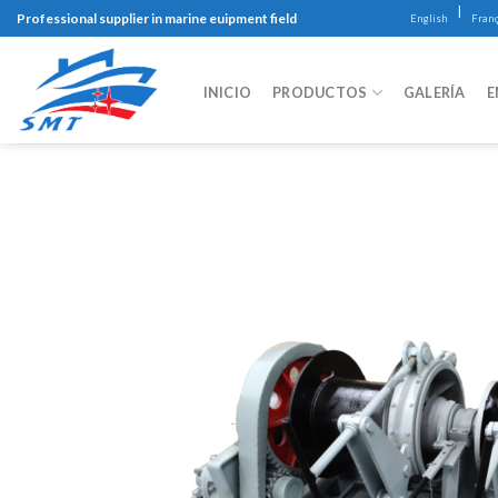
Skip
|
Professional supplier in marine euipment field
English
Franç
to
content
INICIO
PRODUCTOS
GALERÍA
E