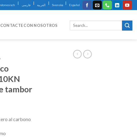
|
|
|
|
Indonesisch
فارسی
العربية
Svenska
Español
CONTACTE CON NOSOTROS
A
ico
 10KN
e tambor
cero al carbono
emo