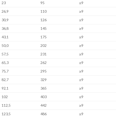
23
95
≥9
26,9
110
≥9
30,9
126
≥9
36,8
145
≥9
43,1
175
≥9
50,0
202
≥9
57,5
231
≥9
65,3
262
≥9
75,7
295
≥9
82,7
329
≥9
92,1
365
≥9
102
403
≥9
112,5
442
≥9
123,5
486
≥9