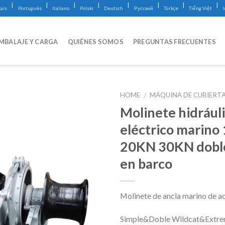
|
|
|
|
|
|
|
|
ais
Português
Italiano
Polski
Deutsch
Русский
Türkçe
Tiếng Việt
MBALAJE Y CARGA
QUIÉNES SOMOS
PREGUNTAS FRECUENTES
HOME
MÁQUINA DE CUBIERT
/
Molinete hidrául
eléctrico marino
20KN 30KN dobl
en barco
Molinete de ancla marino de a
Simple&Doble Wildcat&Extr