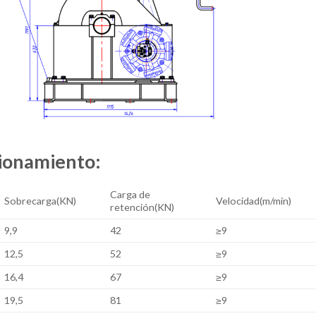
cionamiento:
Carga de
Sobrecarga(KN)
Velocidad(m/min)
retención(KN)
9,9
42
≥9
12,5
52
≥9
16,4
67
≥9
19,5
81
≥9