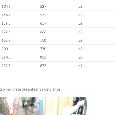
134,9
527
≥9
146,9
572
≥9
159,5
617
≥9
172,4
666
≥9
185,9
718
≥9
200
770
≥9
214,5
815
≥9
229,5
873
≥9
stro molinete durante más de 3 años: