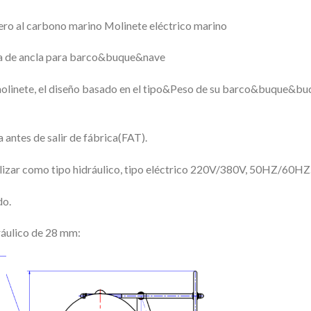
cero al carbono marino Molinete eléctrico marino
 de ancla para barco&buque&nave
molinete, el diseño basado en el tipo&Peso de su barco&buque&buq
 antes de salir de fábrica(FAT).
lizar como tipo hidráulico, tipo eléctrico 220V/380V, 50HZ/60HZ
do.
ráulico de 28 mm: