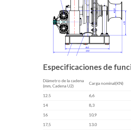
Especificaciones de fun
Diámetro de la cadena
Carga nominal(KN)
(mm, Cadena U2)
12.5
6,6
14
8,3
16
10,9
17,5
13.0