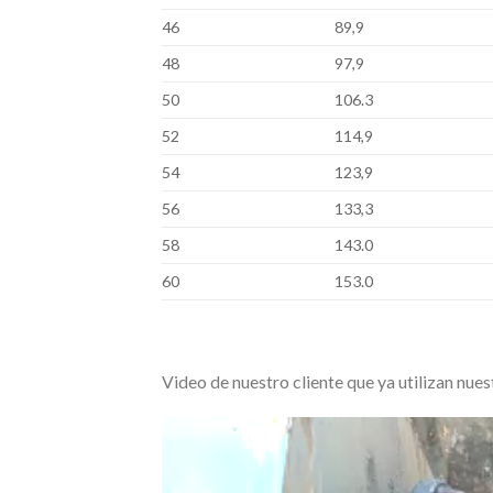
46
89,9
48
97,9
50
106.3
52
114,9
54
123,9
56
133,3
58
143.0
60
153.0
Video de nuestro cliente que ya utilizan nue
Video
Player