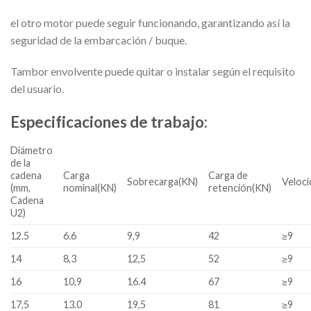
el otro motor puede seguir funcionando, garantizando así la
seguridad de la embarcación / buque.
Tambor envolvente puede quitar o instalar según el requisito
del usuario.
Especificaciones de trabajo:
Diámetro
de la
cadena
Carga
Carga de
Sobrecarga(KN)
Veloci
(mm,
nominal(KN)
retención(KN)
Cadena
U2)
12.5
6.6
9,9
42
≥9
14
8,3
12,5
52
≥9
16
10,9
16.4
67
≥9
17,5
13.0
19,5
81
≥9