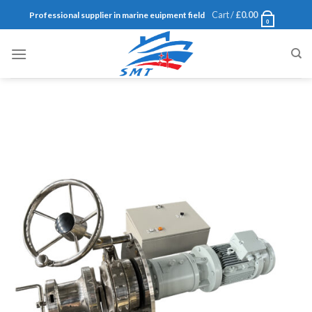
Skip
Cart /
£
0.00
Professional supplier in marine euipment field
0
to
content