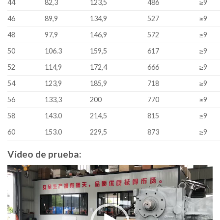
44
82,3
123,5
486
≥9
46
89,9
134,9
527
≥9
48
97,9
146,9
572
≥9
50
106.3
159,5
617
≥9
52
114,9
172,4
666
≥9
54
123,9
185,9
718
≥9
56
133,3
200
770
≥9
58
143.0
214,5
815
≥9
60
153.0
229,5
873
≥9
Vídeo de prueba:
Video
Player