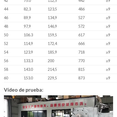
42
75.0
112,5
442
≥9
44
82,3
123,5
486
≥9
46
89,9
134,9
527
≥9
48
97,9
146,9
572
≥9
50
106.3
159,5
617
≥9
52
114,9
172,4
666
≥9
54
123,9
185,9
718
≥9
56
133,3
200
770
≥9
58
143.0
214,5
815
≥9
60
153.0
229,5
873
≥9
Vídeo de prueba:
Video
Player