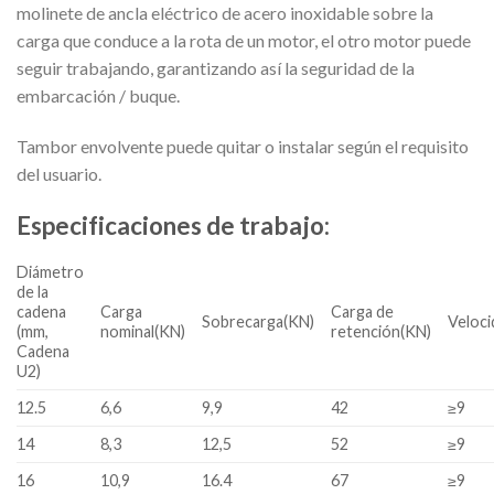
molinete de ancla eléctrico de acero inoxidable sobre la
carga que conduce a la rota de un motor, el otro motor puede
seguir trabajando, garantizando así la seguridad de la
embarcación / buque.
Tambor envolvente puede quitar o instalar según el requisito
del usuario.
Especificaciones de trabajo:
Diámetro
de la
cadena
Carga
Carga de
Sobrecarga(KN)
Veloci
(mm,
nominal(KN)
retención(KN)
Cadena
U2)
12.5
6,6
9,9
42
≥9
14
8,3
12,5
52
≥9
16
10,9
16.4
67
≥9