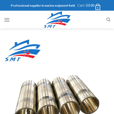
Skip
Cart /
£
0.00
Professional supplier in marine euipment field
0
to
content