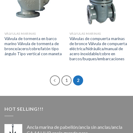
VÁLVULAS MARINAS
VÁLVULAS MARINAS
Válvula de tormenta en barco
Válvulas de compuerta marinas
marino Válvula de tormenta de
de bronce Válvula de compuerta
bronce/acero/cobre/latón tipo
eléctrica/hidráulica/manual de
ángulo Tipo vertical con maneta
acero inoxidable/cobre en
barcos/buques/embarcaciones
1
2
HOT SELLING!!!
Ancla marina de pabellón/ancla sin anclas/ancla
CA 14 HHP ancla grande para