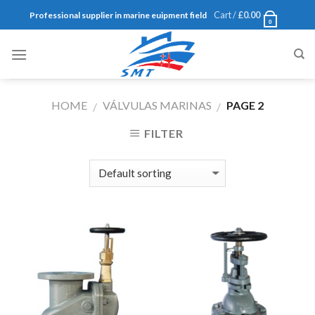
Skip
Cart /
£
0.00
Professional supplier in marine euipment field
0
to
content
HOME
VÁLVULAS MARINAS
PAGE 2
/
/
FILTER