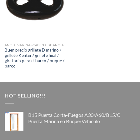
ANCLA MARINA&CADENA DE ANCLA&ACCESORIOS
Buen precio grillete D marino /
grillete Kenter / grillete final /
giratorio para el barco / buque /
barco
HOT SELLING!!!
B15 Puerta Corta-Fuegos A30/A60/B15/C
Puerta Marina en Buque/Vehículo