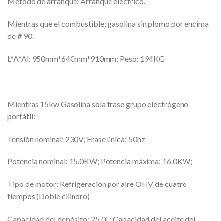
Método de arranque: Arranque eléctrico.
Mientras que el combustible: gasolina sin plomo por encima
de
#
90.
L*A*Al: 950mm*640mm*910mm; Peso: 194KG
Mientras 15kw Gasolina sola frase grupo electrógeno
portátil:
Tensión nominal: 230V; Frase única; 50hz
Potencia nominal: 15.0KW; Potencia máxima: 16.0KW;
Tipo de motor: Refrigeración por aire OHV de cuatro
tiempos (Doble cilindro)
Capacidad del depósito: 25.0L; Capacidad del aceite del