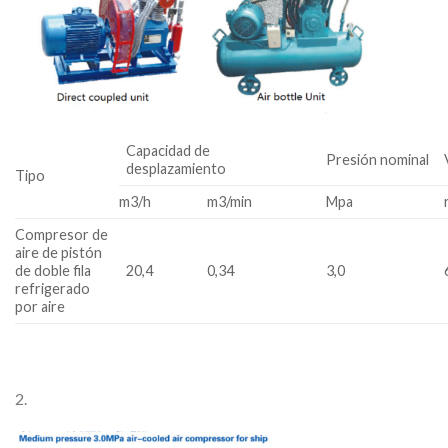
Capacidad de
Presión nominal
desplazamiento
Tipo
m3/h
m3/min
Mpa
Compresor de
aire de pistón
de doble fila
20,4
0,34
3,0
refrigerado
por aire
2.