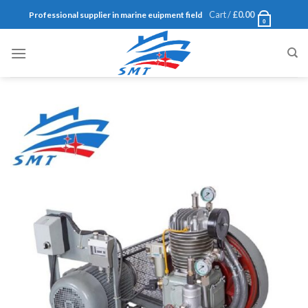
Skip
Cart /
£
0.00
Professional supplier in marine euipment field
0
to
content