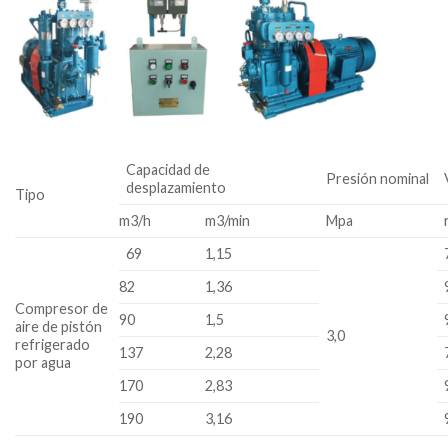
Capacidad de
Presión nominal
desplazamiento
Tipo
m3/h
m3/min
Mpa
69
1,15
82
1,36
Compresor de
90
1,5
aire de pistón
3,0
refrigerado
137
2,28
por agua
170
2,83
190
3,16