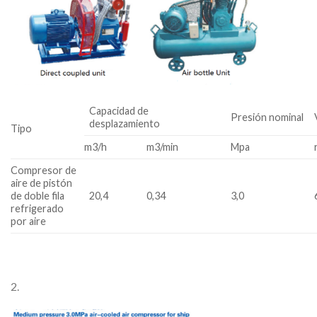
Capacidad de
Presión nominal
desplazamiento
Tipo
m3/h
m3/min
Mpa
Compresor de
aire de pistón
de doble fila
20,4
0,34
3,0
refrigerado
por aire
2.