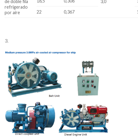
18,5
0,308
de doble fila
3,0
refrigerado
22
0,367
por aire
3.