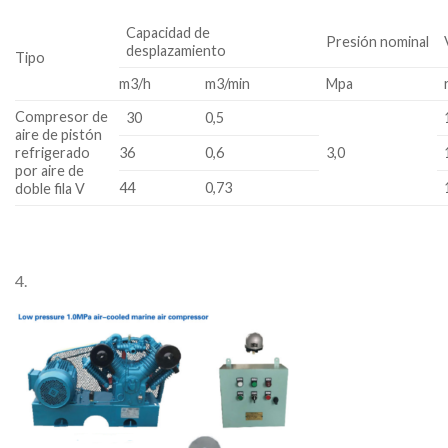
Capacidad de
Presión nominal
desplazamiento
Tipo
m3/h
m3/min
Mpa
Compresor de
30
0,5
aire de pistón
refrigerado
36
0,6
3,0
por aire de
44
0,73
doble fila V
4.