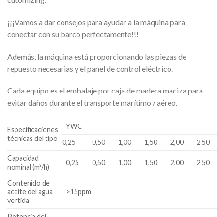
¡¡¡Vamos a dar consejos para ayudar a la máquina para
conectar con su barco perfectamente!!!
Además, la máquina está proporcionando las piezas de
repuesto necesarias y el panel de control eléctrico.
Cada equipo es el embalaje por caja de madera maciza para
evitar daños durante el transporte marítimo / aéreo.
YWC
Especificaciones
técnicas del tipo
0,25
0,50
1,00
1,50
2,00
2,50
Capacidad
0,25
0,50
1,00
1,50
2,00
2,50
nominal (m³/h)
Contenido de
aceite del agua
>15ppm
vertida
Potencia del