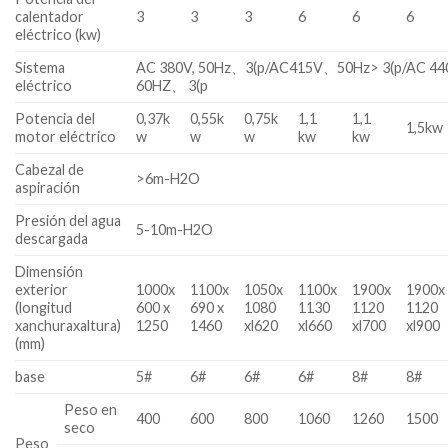
calentador
3
3
3
6
6
6
eléctrico (kw)
Sistema
AC 380V, 50Hz、3(p/AC415V、50Hz> 3(p/AC 
eléctrico
60HZ、 3(p
Potencia del
0,37k
0,55k
0,75k
1,1
1,1
1,5kw
motor eléctrico
w
w
w
kw
kw
Cabezal de
>6m-H2O
aspiración
Presión del agua
5-10m-H2O
descargada
Dimensión
exterior
1000x
1100x
1050x
1100x
1900x
1900x
(longitud
600 x
690 x
1080
1130
1120
1120
xanchuraxaltura)
1250
1460
xl620
xl660
xl700
xl900
(mm)
base
5#
6#
6#
6#
8#
8#
Peso en
400
600
800
1060
1260
1500
seco
Peso