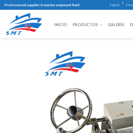
Skip
|
Professional supplier in marine euipment field
English
Franç
to
content
INICIO
PRODUCTOS
GALERÍA
E