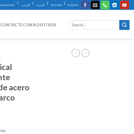
|
|
|
|
Indonesisch
فارسی
العربية
Svenska
Español
CONTACTE CON NOSOTROS
A
ical
nte
de acero
arco
emo