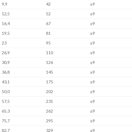
9,9
42
≥9
12,5
52
≥9
16,4
67
≥9
19,5
81
≥9
23
95
≥9
26,9
110
≥9
30,9
126
≥9
36,8
145
≥9
43,1
175
≥9
50,0
202
≥9
57,5
231
≥9
65,3
262
≥9
75,7
295
≥9
82,7
329
≥9