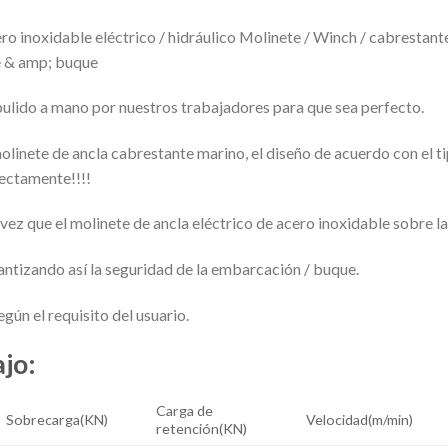
ero inoxidable eléctrico / hidráulico Molinete / Winch / cabrest
e & amp; buque
ulido a mano por nuestros trabajadores para que sea perfecto.
linete de ancla cabrestante marino, el diseño de acuerdo con el tipo
ectamente!!!!
vez que el molinete de ancla eléctrico de acero inoxidable sobre la
antizando así la seguridad de la embarcación / buque.
gún el requisito del usuario.
jo:
Carga de
Sobrecarga(KN)
Velocidad(m/min)
retención(KN)