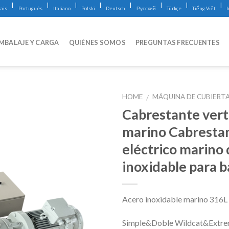
|
|
|
|
|
|
|
|
ais
Português
Italiano
Polski
Deutsch
Русский
Türkçe
Tiếng Việt
MBALAJE Y CARGA
QUIÉNES SOMOS
PREGUNTAS FRECUENTES
HOME
MÁQUINA DE CUBIERT
/
Cabrestante vert
marino Cabresta
eléctrico marino 
inoxidable para b
Acero inoxidable marino 316L
Simple&Doble Wildcat&Extr