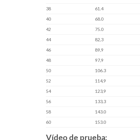
38
61.4
40
68.0
42
75.0
44
82,3
46
89,9
48
97,9
50
106.3
52
114,9
54
123,9
56
133,3
58
143.0
60
153.0
Vídeo de prueba: