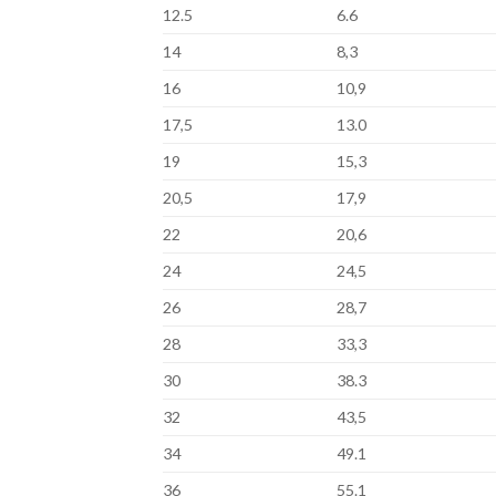
12.5
6.6
14
8,3
16
10,9
17,5
13.0
19
15,3
20,5
17,9
22
20,6
24
24,5
26
28,7
28
33,3
30
38.3
32
43,5
34
49.1
36
55.1