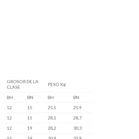
GROSOR DE LA
PESO Kg
CLASE
BH
BN
BH
BN
12
15
25,5
25,9
12
15
28.1
28,7
12
19
28,2
30,3
12
19
30,9
32,9