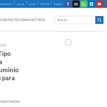
|
|
|
|
Indonesisch
فارسی
العربية
Svenska
Español
CONTACTE CON NOSOTROS
UQUE
Tipo
a
luminio
 para
uminio marino