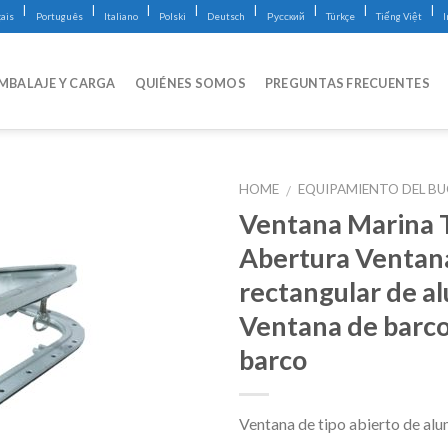
|
|
|
|
|
|
|
|
ais
Português
Italiano
Polski
Deutsch
Русский
Türkçe
Tiếng Việt
MBALAJE Y CARGA
QUIÉNES SOMOS
PREGUNTAS FRECUENTES
HOME
EQUIPAMIENTO DEL B
/
Ventana Marina 
Abertura Ventan
rectangular de a
Ventana de barco
barco
Ventana de tipo abierto de al