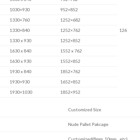
1030×930
952×852
1330×760
1252×682
1330×840
1252×762
126
1330 x 930
1252×852
1630 x 840
1552 x 762
1630 x 930
1552×852
1930 x 840
1852×762
1930×930
1652×852
1930×1030
1852×952
Customized Size
Nude Pallet Pakcage
Cuztomized(8mm, 10mm…etc)