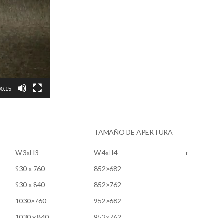
00:15
TAMAÑO DE APERTURA
W3xH3
W4xH4
r
930 x 760
852×682
930 x 840
852×762
1030×760
952×682
1030 x 840
952×762