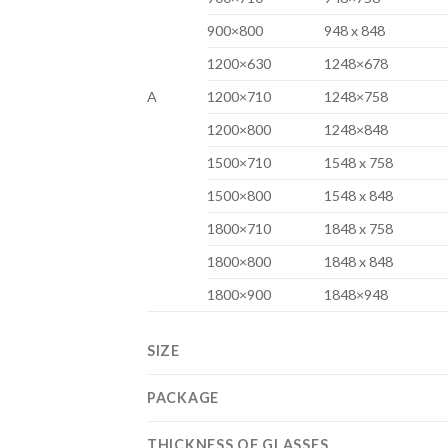
900×800
948 x 848
1200×630
1248×678
A
1200×710
1248×758
1200×800
1248×848
1500×710
1548 x 758
1500×800
1548 x 848
1800×710
1848 x 758
1800×800
1848 x 848
1800×900
1848×948
SIZE
PACKAGE
THICKNESS OF GLASSES