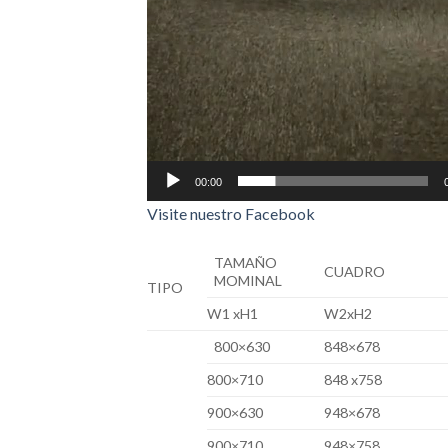
00:00
Visite nuestro Facebook
TAMAÑO
CUADRO
MOMINAL
TIPO
W1 xH1
W2xH2
800×630
848×678
800×710
848 x758
900×630
948×678
900×710
948×758